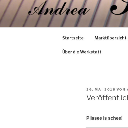
Zum
Inhalt
PLISSEE 
springen
Plissee is schee …
Startseite
Marktübersicht
Über die Werkstatt
VERÖFFENTLICHT
26. MAI 2018
VON
AM
Veröffentli
Plissee is schee!