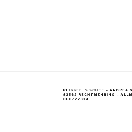
Beitragsnav
PLISSEE IS SCHEE – ANDREA 
83562 RECHTMEHRING – ALL
080722314