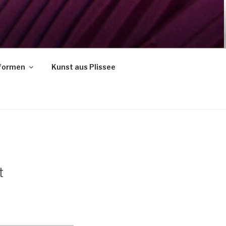
formen
Kunst aus Plissee
t