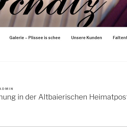
ANDREA SCHATZ
Galerie – Plissee is schee
Unsere Kunden
Falten
ADMIN
chung in der Altbaierischen Heimatpos