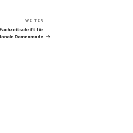
WEITER
Nächster
Beitrag
 Fachzeitschrift für
tionale Damenmode